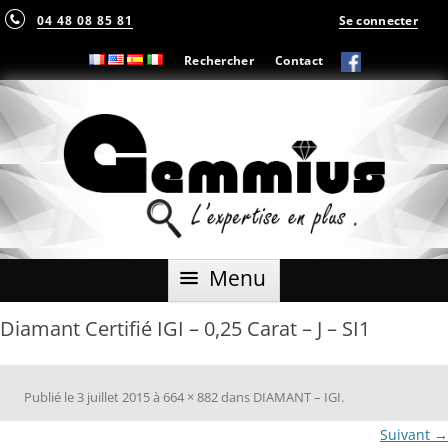
04 48 08 85 81
Se connecter
Rechercher
Contact
Aller
Menu
au
contenu
Diamant Certifié IGI – 0,25 Carat – J – SI1
Publié le
3 juillet 2015
à
664 × 882
dans
DIAMANT – IGI
.
Suivant →