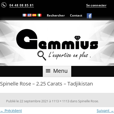
04 48 08 85 81
Se connecter
Rechercher
Contact
Aller
Menu
au
contenu
Spinelle Rose – 2.25 Carats – Tadjikistan
Publié le
22 septembre 2021
à
1113 × 1113
dans
Spinelle Rose
.
← Précédent
Suivant →