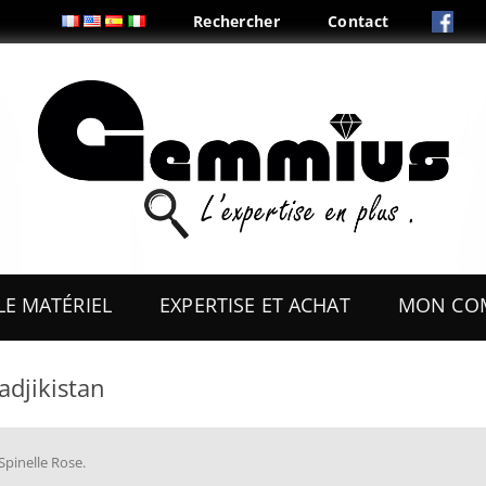
Rechercher
Contact
Aller
au
LE MATÉRIEL
EXPERTISE ET ACHAT
MON CO
contenu
ES
OUTILS
adjikistan
COFFRETS & PRÉSENTOIRS
AUX
BOITES & PLIS
Spinelle Rose
.