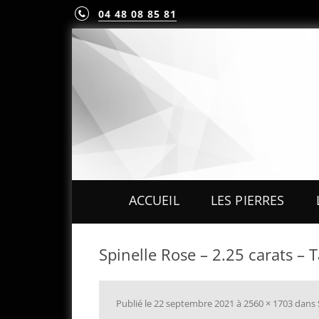
04 48 08 85 81
ACCUEIL
LES PIERRES
PIERRES PRÉCIEUS
Spinelle Rose – 2.25 carats – T
PIERRES FINES
MINÉRAUX & CRIST
Publié le
22 septembre 2021
à
2560 × 1703
dans