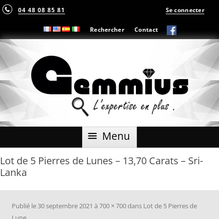
04 48 08 85 81
Se connecter
Rechercher
Contact
Aller
Menu
au
contenu
Lot de 5 Pierres de Lunes – 13,70 Carats – Sri-
Lanka
Publié le
30 septembre 2021
à
700 × 700
dans
Lot de 5 Pierres de
Lune
.