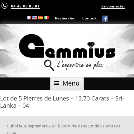
04 48 08 85 81
Se connecter
Rechercher
Contact
Aller
Menu
au
contenu
Lot de 5 Pierres de Lunes – 13,70 Carats – Sri-
Lanka – 04
Publié le
30 septembre 2021
à
700 × 700
dans
Lot de 5 Pierres de
Lune
.