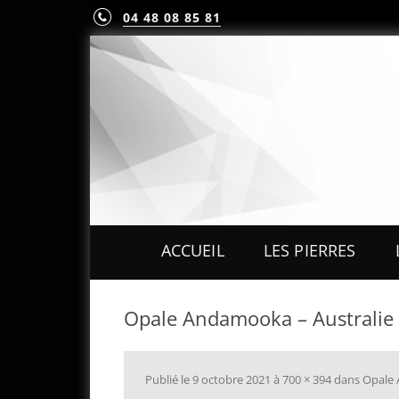
04 48 08 85 81
ACCUEIL
LES PIERRES
PIERRES PRÉCIEUS
Opale Andamooka – Australie 
PIERRES FINES
MINÉRAUX & CRIST
Publié le
9 octobre 2021
à
700 × 394
dans
Opale