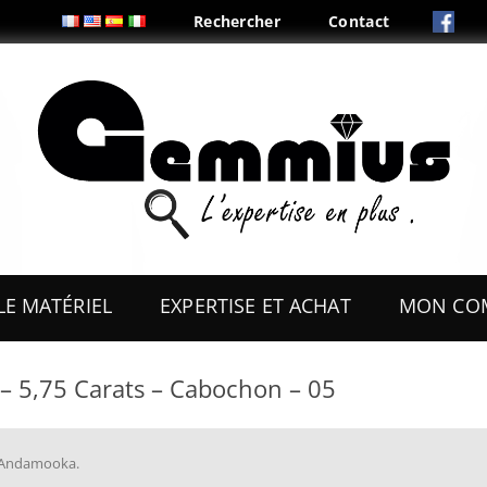
Rechercher
Contact
Aller
au
LE MATÉRIEL
EXPERTISE ET ACHAT
MON CO
contenu
ES
OUTILS
– 5,75 Carats – Cabochon – 05
COFFRETS & PRÉSENTOIRS
AUX
BOITES & PLIS
 Andamooka
.