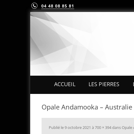
04 48 08 85 81
ACCUEIL
LES PIERRES
PIERRES PRÉCIEUS
Opale Andamooka – Australie 
PIERRES FINES
MINÉRAUX & CRIST
Publié le
9 octobre 2021
à
700 × 394
dans
Opale