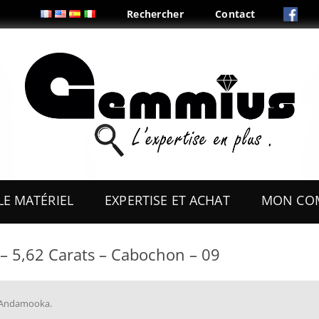
Rechercher
Contact
Aller
au
LE MATÉRIEL
EXPERTISE ET ACHAT
MON CO
contenu
ES
OUTILS
– 5,62 Carats – Cabochon – 09
COFFRETS & PRÉSENTOIRS
AUX
BOITES & PLIS
 Andamooka
.