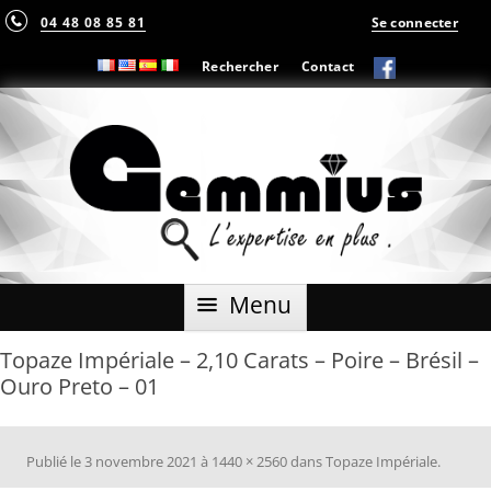
04 48 08 85 81
Se connecter
Rechercher
Contact
Aller
Menu
au
contenu
Topaze Impériale – 2,10 Carats – Poire – Brésil –
Ouro Preto – 01
Publié le
3 novembre 2021
à
1440 × 2560
dans
Topaze Impériale
.