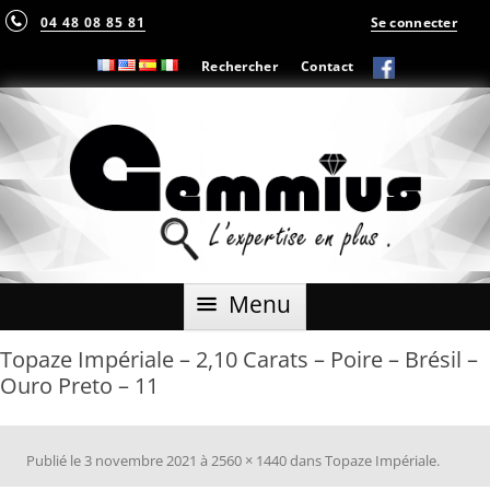
04 48 08 85 81
Se connecter
Rechercher
Contact
Aller
Menu
au
contenu
Topaze Impériale – 2,10 Carats – Poire – Brésil –
Ouro Preto – 11
Publié le
3 novembre 2021
à
2560 × 1440
dans
Topaze Impériale
.