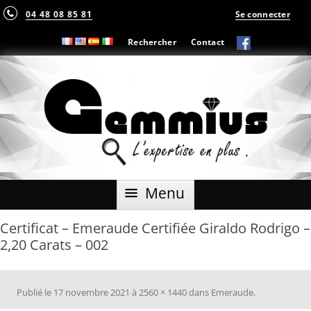
04 48 08 85 81
Se connecter
Rechercher
Contact
Aller
Menu
au
contenu
Certificat – Emeraude Certifiée Giraldo Rodrigo –
2,20 Carats – 002
Publié le
17 novembre 2021
à
2560 × 1440
dans
Emeraude
.