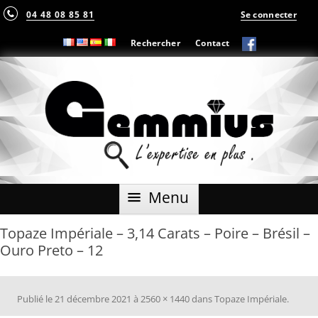
04 48 08 85 81
Se connecter
Rechercher
Contact
Aller
Menu
au
contenu
Topaze Impériale – 3,14 Carats – Poire – Brésil –
Ouro Preto – 12
Publié le
21 décembre 2021
à
2560 × 1440
dans
Topaze Impériale
.