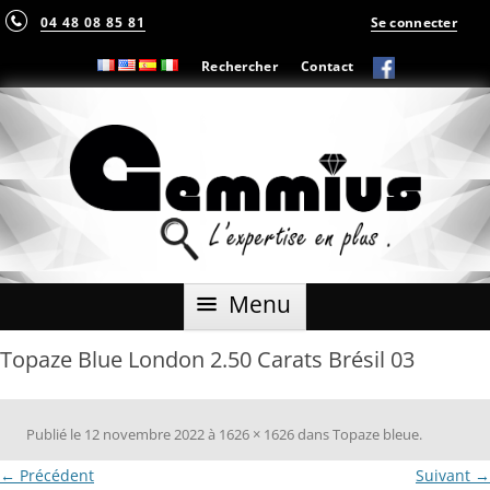
04 48 08 85 81
Se connecter
Rechercher
Contact
Aller
Menu
au
contenu
Topaze Blue London 2.50 Carats Brésil 03
Publié le
12 novembre 2022
à
1626 × 1626
dans
Topaze bleue
.
← Précédent
Suivant →