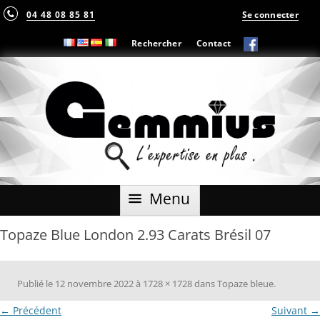
04 48 08 85 81
Se connecter
Rechercher
Contact
Aller
Menu
au
contenu
Topaze Blue London 2.93 Carats Brésil 07
Publié le
12 novembre 2022
à
1728 × 1728
dans
Topaze bleue
.
← Précédent
Suivant →