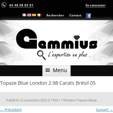
04 48 08 85 81
Se connecter
Rechercher
Contact
Aller
Menu
au
contenu
Topaze Blue London 2.98 Carats Brésil 05
Publié le
12 novembre 2022
à
1704 × 1704
dans
Topaze bleue
.
← Précédent
Suivant →