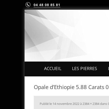
04 48 08 85 81
ACCUEIL
LES PIERRES
PIERRES PRÉCIEUS
Opale d’Ethiopie 5.88 Carats 
PIERRES FINES
MINÉRAUX & CRIST
Publié le
14 novembre 2022
à
2384 × 2384
dans