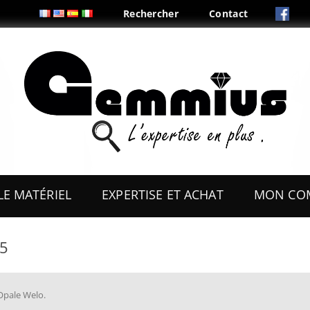
Rechercher
Contact
Aller
au
LE MATÉRIEL
EXPERTISE ET ACHAT
MON CO
contenu
ES
OUTILS
05
COFFRETS & PRÉSENTOIRS
AUX
BOITES & PLIS
Opale Welo
.