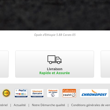
Opale d’Ethiopie 5.88 Carats 05
Livraison
Rapide et Assurée
tériel
|
Actualité
|
Notre Démarche qualité
|
Conditions générales de ven