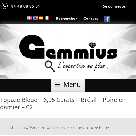
04 48 08 85 81
Se connecter
Rechercher
Contact
Aller
Menu
au
contenu
Topaze Bleue – 6,95 Carats – Brésil – Poire en
damier – 02
Publié le
14 février 2024
à
1977 × 1977
dans
Topaze bleue
.