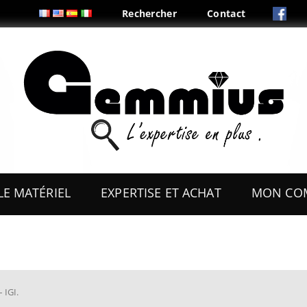
Rechercher
Contact
Aller
au
LE MATÉRIEL
EXPERTISE ET ACHAT
MON CO
contenu
ES
OUTILS
COFFRETS & PRÉSENTOIRS
AUX
BOITES & PLIS
– IGI
.