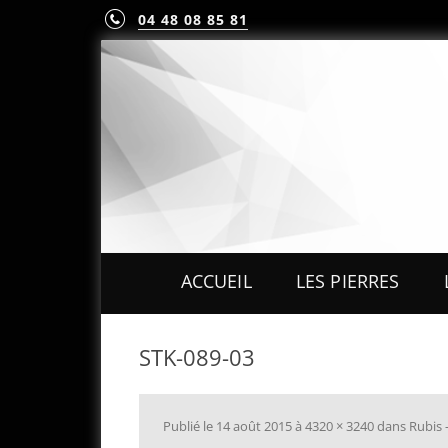
04 48 08 85 81
ACCUEIL
LES PIERRES
PIERRES PRÉCIEUS
STK-089-03
PIERRES FINES
MINÉRAUX & CRIST
Publié le
14 août 2015
à
4320 × 3240
dans
Rubis 