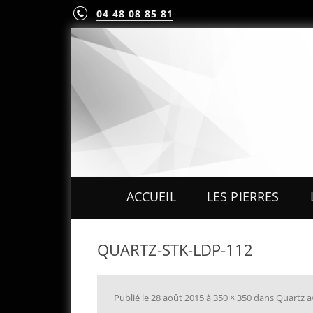
04 48 08 85 81
ACCUEIL
LES PIERRES
PIERRES PRÉCIEUS
QUARTZ-STK-LDP-112
PIERRES FINES
MINÉRAUX & CRIST
Publié le
28 août 2015
à
350 × 350
dans
Quartz a