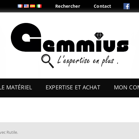
Rechercher
Contact
Aller
au
LE MATÉRIEL
EXPERTISE ET ACHAT
MON CO
contenu
ES
OUTILS
COFFRETS & PRÉSENTOIRS
AUX
BOITES & PLIS
vec Rutile
.