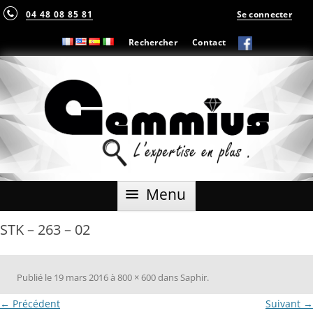
04 48 08 85 81
Se connecter
Rechercher
Contact
Aller
Menu
au
contenu
STK – 263 – 02
Publié le
19 mars 2016
à
800 × 600
dans
Saphir
.
← Précédent
Suivant →