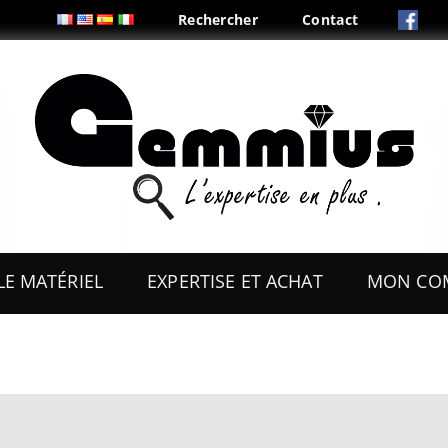
Rechercher
Contact
Aller
au
LE MATÉRIEL
EXPERTISE ET ACHAT
MON CO
contenu
ES
OUTILS
COFFRETS & PRÉSENTOIRS
AUX
BOITES & PLIS