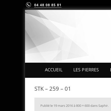
04 48 08 85 81
ACCUEIL
LES PIERRES
PIERRES PRÉCIEUS
STK – 259 – 01
PIERRES FINES
MINÉRAUX & CRIST
Publié le
19 mars 2016
à
800 × 600
dans
Saphir
.