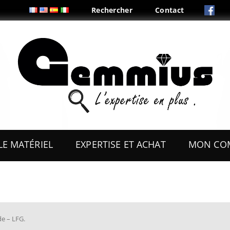
Rechercher
Contact
Aller
au
LE MATÉRIEL
EXPERTISE ET ACHAT
MON CO
contenu
ES
OUTILS
COFFRETS & PRÉSENTOIRS
AUX
BOITES & PLIS
e – LFG
.