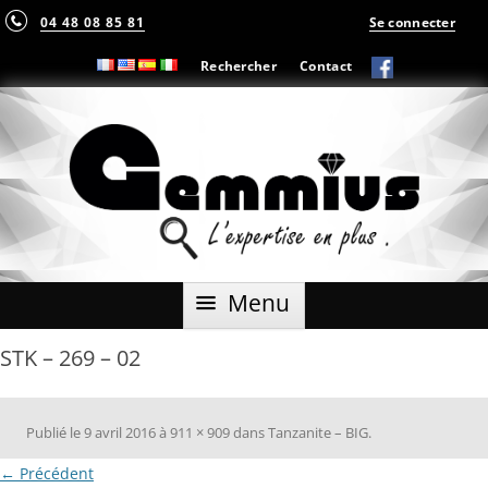
04 48 08 85 81
Se connecter
Rechercher
Contact
Aller
Menu
au
contenu
STK – 269 – 02
Publié le
9 avril 2016
à
911 × 909
dans
Tanzanite – BIG
.
← Précédent