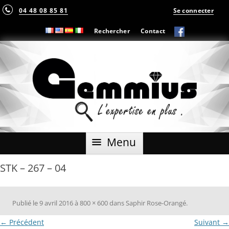
04 48 08 85 81
Se connecter
Rechercher
Contact
Aller
Menu
au
contenu
STK – 267 – 04
Publié le
9 avril 2016
à
800 × 600
dans
Saphir Rose-Orangé
.
← Précédent
Suivant →