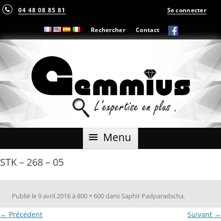
04 48 08 85 81
Se connecter
Rechercher
Contact
Aller
Menu
au
contenu
STK – 268 – 05
Publié le
9 avril 2016
à
800 × 600
dans
Saphir Padparadscha
.
← Précédent
Suivant →