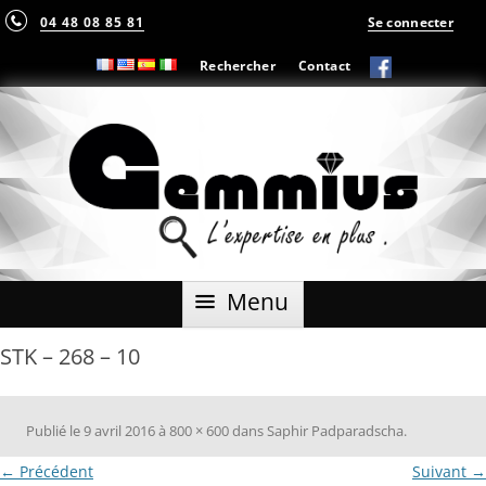
04 48 08 85 81
Se connecter
Rechercher
Contact
Aller
Menu
au
contenu
STK – 268 – 10
Publié le
9 avril 2016
à
800 × 600
dans
Saphir Padparadscha
.
← Précédent
Suivant →