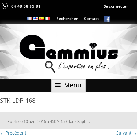
04 48 08 85 81
Se connecter
Rechercher
Contact
Aller
Menu
au
contenu
STK-LDP-168
Publié le
10 avril 2016
à
450 × 450
dans
Saphir
.
← Précédent
Suivant →