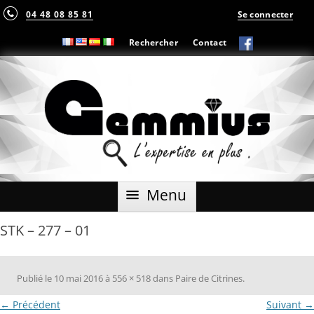
04 48 08 85 81
Se connecter
Rechercher
Contact
Aller
Menu
au
contenu
STK – 277 – 01
Publié le
10 mai 2016
à
556 × 518
dans
Paire de Citrines
.
← Précédent
Suivant →