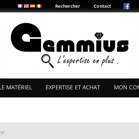
Rechercher
Contact
Aller
au
LE MATÉRIEL
EXPERTISE ET ACHAT
MON CO
contenu
ES
OUTILS
COFFRETS & PRÉSENTOIRS
AUX
BOITES & PLIS
yl
.