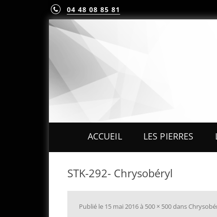
04 48 08 85 81
ACCUEIL
LES PIERRES
PIERRES PRÉCIEUS
STK-292- Chrysobéryl
PIERRES FINES
MINÉRAUX & CRIST
Publié le
15 mai 2016
à
500 × 500
dans
Chrysobér