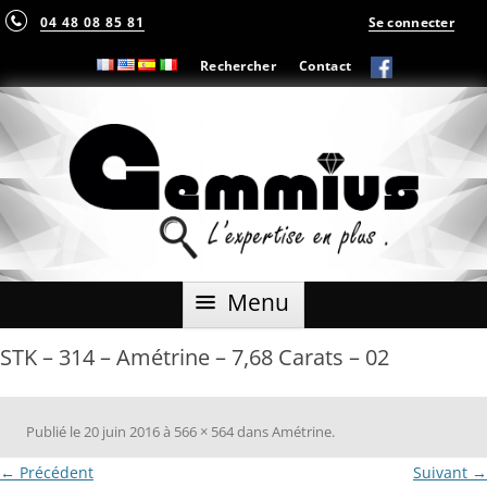
04 48 08 85 81
Se connecter
Rechercher
Contact
Aller
Menu
au
contenu
STK – 314 – Amétrine – 7,68 Carats – 02
Publié le
20 juin 2016
à
566 × 564
dans
Amétrine
.
← Précédent
Suivant →