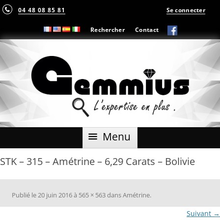
04 48 08 85 81
Se connecter
Rechercher
Contact
Aller
Menu
au
contenu
STK – 315 – Amétrine – 6,29 Carats – Bolivie
Publié le
20 juin 2016
à
565 × 563
dans
Amétrine
.
Suivant →