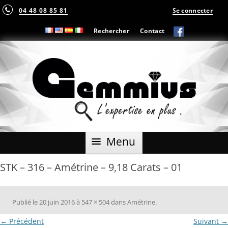
04 48 08 85 81
Se connecter
Rechercher
Contact
Aller
Menu
au
contenu
STK – 316 – Amétrine – 9,18 Carats – 01
Publié le
20 juin 2016
à
547 × 504
dans
Amétrine
.
← Précédent
Suivant →