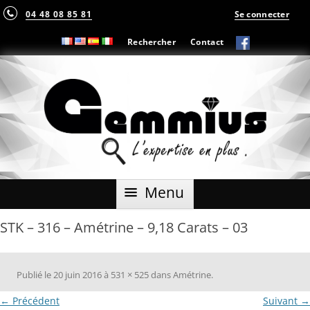
04 48 08 85 81
Se connecter
Rechercher
Contact
Aller
Menu
au
contenu
STK – 316 – Amétrine – 9,18 Carats – 03
Publié le
20 juin 2016
à
531 × 525
dans
Amétrine
.
← Précédent
Suivant →