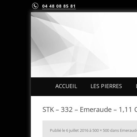
04 48 08 85 81
ACCUEIL
LES PIERRES
PIERRES PRÉCIEUS
STK – 332 – Emeraude – 1,11 
PIERRES FINES
MINÉRAUX & CRIST
Publié le
6 juillet 2016
à
500 × 500
dans
Emeraud