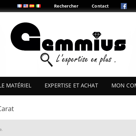
Rechercher
Contact
Aller
au
LE MATÉRIEL
EXPERTISE ET ACHAT
MON CO
contenu
ES
OUTILS
Carat
COFFRETS & PRÉSENTOIRS
AUX
BOITES & PLIS
e
.