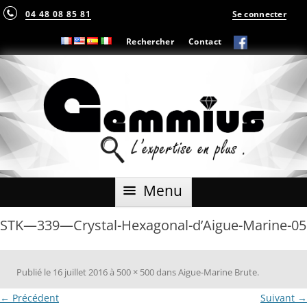
04 48 08 85 81
Se connecter
Rechercher
Contact
Aller
Menu
au
contenu
STK—339—Crystal-Hexagonal-d’Aigue-Marine-05
Publié le
16 juillet 2016
à
500 × 500
dans
Aigue-Marine Brute
.
← Précédent
Suivant →