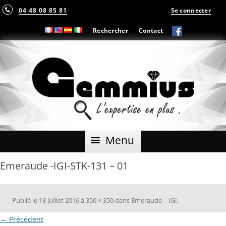
04 48 08 85 81
Se connecter
Rechercher
Contact
Aller
Menu
au
contenu
Emeraude -IGI-STK-131 – 01
Publié le
18 juillet 2016
à
350 × 350
dans
Emeraude – IGI
.
← Précédent