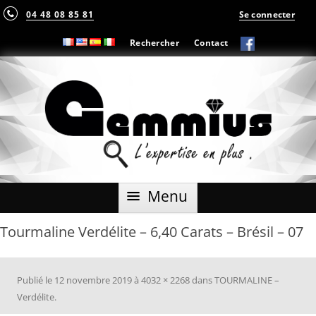
04 48 08 85 81
Se connecter
Rechercher
Contact
Aller
Menu
au
contenu
Tourmaline Verdélite – 6,40 Carats – Brésil – 07
Publié le
12 novembre 2019
à
4032 × 2268
dans
TOURMALINE –
Verdélite
.