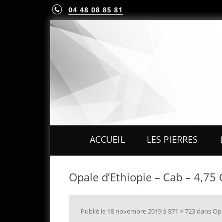
04 48 08 85 81
ACCUEIL
LES PIERRES
PIERRES PRÉCIEUS
Opale d’Ethiopie – Cab – 4,75
PIERRES FINES
MINÉRAUX & CRIST
Publié le
18 novembre 2019
à
871 × 723
dans
Op