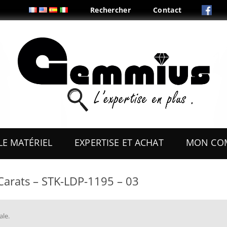
Rechercher
Contact
Aller
au
LE MATÉRIEL
EXPERTISE ET ACHAT
MON CO
contenu
ES
OUTILS
 Carats – STK-LDP-1195 – 03
COFFRETS & PRÉSENTOIRS
AUX
BOITES & PLIS
ale
.