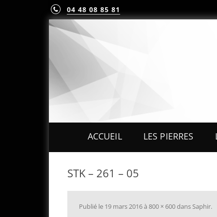
04 48 08 85 81
ACCUEIL
LES PIERRES
PIERRES PRÉCIEUS
STK – 261 – 05
PIERRES FINES
MINÉRAUX & CRIST
Publié le
19 mars 2016
à
800 × 600
dans
Saphir
.