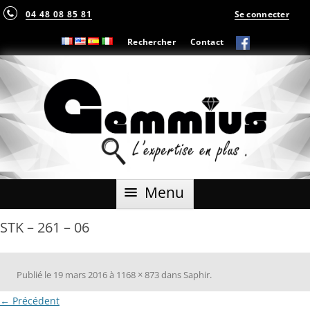
04 48 08 85 81
Se connecter
Rechercher
Contact
Aller
Menu
au
contenu
STK – 261 – 06
Publié le
19 mars 2016
à
1168 × 873
dans
Saphir
.
← Précédent