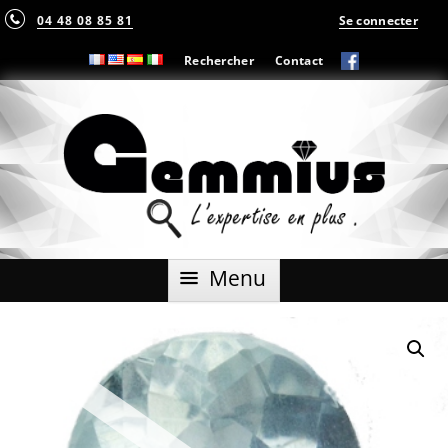
04 48 08 85 81
Se connecter
Rechercher
Contact
Aller
Menu
au
contenu