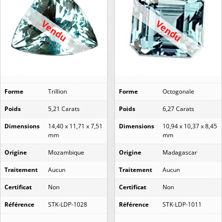
Vendu
Vendu
Forme
Trillion
Forme
Octogonale
Poids
5,21 Carats
Poids
6,27 Carats
Dimensions
14,40 x 11,71 x 7,51
Dimensions
10,94 x 10,37 x 8,45
mm
mm
Origine
Mozambique
Origine
Madagascar
Traitement
Aucun
Traitement
Aucun
Certificat
Non
Certificat
Non
Référence
STK-LDP-1028
Référence
STK-LDP-1011