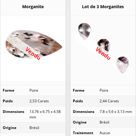
Morganite
Lot de 3 Morganites
Vendu
Vendu
Forme
Poire
Forme
Poire
Poids
2,53 Carats
Poids
2,44 Carats
Dimensions
13.76 x 6.75 x 4.58
Dimensions
7.8 x 5.6 x 3.13 mm
mm
Origine
Brésil
Origine
Brésil
Traitement
Aucun