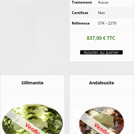
Traitement
Aucun
Certificat
Non
Référence
STK – 2270
837,00
€
TTC
Ajouter au panier
Sillimanite
Andalousite
Vendu
Vendu