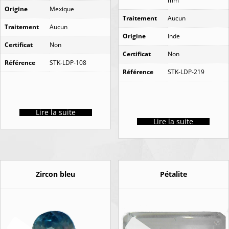
mm
Origine
Mexique
Traitement
Aucun
Traitement
Aucun
Origine
Inde
Certificat
Non
Certificat
Non
Référence
STK-LDP-108
Référence
STK-LDP-219
Lire la suite
Lire la suite
Zircon bleu
Pétalite