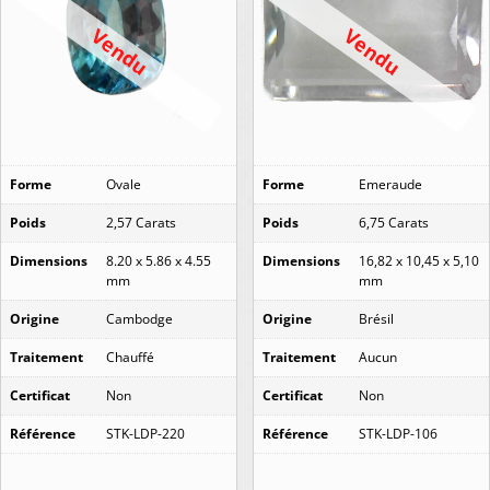
Vendu
Vendu
Forme
Ovale
Forme
Emeraude
Poids
2,57 Carats
Poids
6,75 Carats
Dimensions
8.20 x 5.86 x 4.55
Dimensions
16,82 x 10,45 x 5,10
mm
mm
Origine
Cambodge
Origine
Brésil
Traitement
Chauffé
Traitement
Aucun
Certificat
Non
Certificat
Non
Référence
STK-LDP-220
Référence
STK-LDP-106