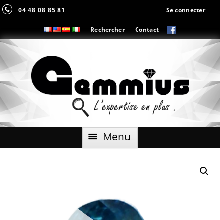
04 48 08 85 81
Se connecter
Rechercher
Contact
Aller
Menu
au
contenu