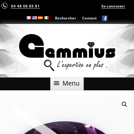
04 48 08 85 81
Se connecter
Rechercher
Contact
Aller
Menu
au
contenu