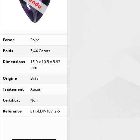
Vendu
Forme
Poire
Poids
5,44 Carats
Dimensions
15.9 x 10.5 x 5.93
mm
Origine
Brésil
Traitement
Aucun
Certificat
Non
Référence
STK-LDP-107_2-5