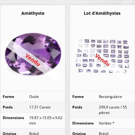
Améthyste
Lot d’Améthystes
Vendu
Vendu
Forme
Ovale
Forme
Rectangulaire
Poids
17,31 Carats
Poids
299,9 carats / 55
pièces
Dimensions
19.87 x 15.05 x 9.62
mm
Dimensions
Variées *
Origine
Brésil
Origine
Brésil