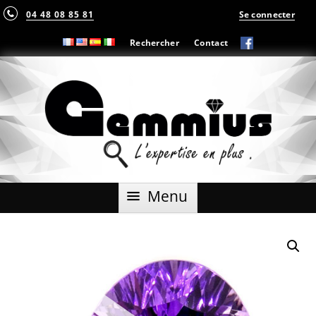
04 48 08 85 81
Se connecter
Rechercher
Contact
Aller
Menu
au
contenu