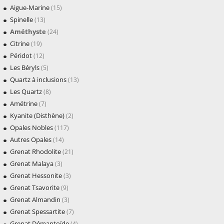
Aigue-Marine
(15)
Spinelle
(13)
Améthyste
(24)
Citrine
(19)
Péridot
(12)
Les Béryls
(5)
Quartz à inclusions
(13)
Les Quartz
(8)
Amétrine
(7)
Kyanite (Disthène)
(2)
Opales Nobles
(117)
Autres Opales
(14)
Grenat Rhodolite
(21)
Grenat Malaya
(3)
Grenat Hessonite
(3)
Grenat Tsavorite
(9)
Grenat Almandin
(3)
Grenat Spessartite
(7)
Grenat Démantoïde
(4)