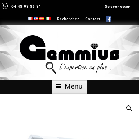
04 48 08 85 81
Se connecter
Rechercher
Contact
Aller
Menu
au
contenu