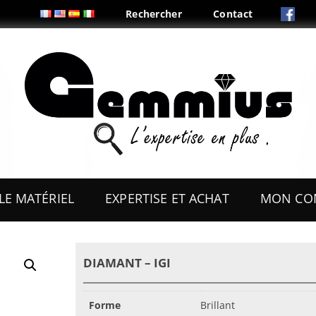
Rechercher
Contact
Aller
au
LE MATÉRIEL
EXPERTISE ET ACHAT
MON CO
contenu
ES
OUTILS
DIAMANT – IGI
COFFRETS & PRÉSENTOIRS
AUX
BOITES & PLIS
Forme
Brillant