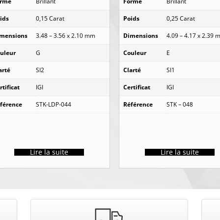
orme
Brillant
Forme
Brillant
ids
0,15 Carat
Poids
0,25 Carat
mensions
3.48 – 3.56 x 2.10 mm
Dimensions
4.09 – 4.17 x 2.39
uleur
G
Couleur
E
arté
SI2
Clarté
SI1
rtificat
IGI
Certificat
IGI
férence
STK-LDP-044
Référence
STK – 048
Lire la suite
Lire la suite