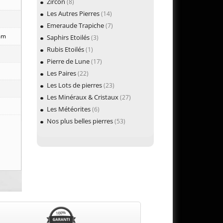
Zircon
(8)
Les Autres Pierres
(14)
Emeraude Trapiche
(7)
 mm
Saphirs Etoilés
(3)
Rubis Etoilés
(1)
Pierre de Lune
(17)
Les Paires
(22)
Les Lots de pierres
(23)
Les Minéraux & Cristaux
(27)
Les Météorites
(6)
Nos plus belles pierres
(53)