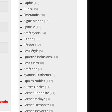
Saphir
(43)
Rubis
(15)
Émeraude
(60)
Aigue-Marine
(15)
Spinelle
(13)
Améthyste
(24)
Citrine
(19)
Péridot
(12)
Les Béryls
(5)
Quartz à inclusions
(13)
Les Quartz
(8)
Amétrine
(7)
Kyanite (Disthène)
(2)
Opales Nobles
(117)
Autres Opales
(14)
Grenat Rhodolite
(21)
Grenat Malaya
(3)
endu
Grenat Hessonite
(3)
Grenat Tsavorite
(9)