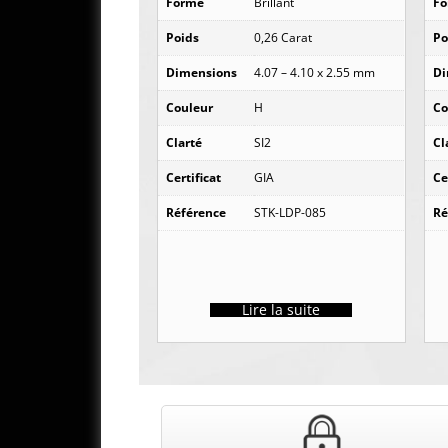
Forme
Brillant
F
Poids
0,26 Carat
Po
Dimensions
4.07 – 4.10 x 2.55 mm
Di
Couleur
H
Co
Clarté
SI2
Cl
Certificat
GIA
Ce
Référence
STK-LDP-085
Ré
Lire la suite