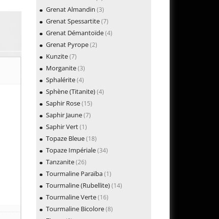
Grenat Almandin
(3)
Grenat Spessartite
(7)
Grenat Démantoïde
(4)
Grenat Pyrope
(2)
Kunzite
(7)
Morganite
(3)
Sphalérite
(4)
Sphène (Titanite)
(4)
Saphir Rose
(15)
Saphir Jaune
(7)
Saphir Vert
(1)
Topaze Bleue
(18)
Topaze Impériale
(34)
Tanzanite
(26)
Tourmaline Paraïba
(1)
Tourmaline (Rubellite)
(14)
Tourmaline Verte
(16)
Tourmaline Bicolore
(8)