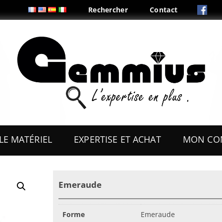
Rechercher
Contact
Aller
au
LE MATÉRIEL
EXPERTISE ET ACHAT
MON CO
contenu
ES
OUTILS
Emeraude
COFFRETS & PRÉSENTOIRS
AUX
BOITES & PLIS
Forme
Emeraude