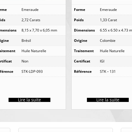
orme
Emeraude
Forme
Emeraude
ids
2,72 Carats
Poids
1,33 Carat
mensions
8,15 x 7,70 x 6,05 mm
Dimensions
6.55 x 6.50 x 4.73
igine
Brésil
Origine
Colombie
aitement
Huile Naturelle
Traitement
Huile Naturelle
rtificat
Non
Certificat
IGI
férence
STK-LDP-093
Référence
STK – 131
Lire la suite
Lire la suite