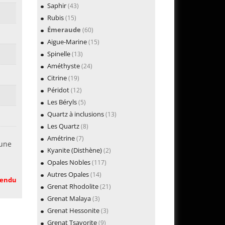
Saphir
(43)
Rubis
(15)
Émeraude
(60)
Aigue-Marine
(15)
Spinelle
(13)
Améthyste
(24)
Citrine
(19)
Péridot
(12)
Les Béryls
(5)
Quartz à inclusions
(13)
Les Quartz
(8)
Amétrine
(7)
 une
Kyanite (Disthène)
(2)
Opales Nobles
(117)
Autres Opales
(14)
endu
Grenat Rhodolite
(21)
Grenat Malaya
(3)
Grenat Hessonite
(3)
Grenat Tsavorite
(9)