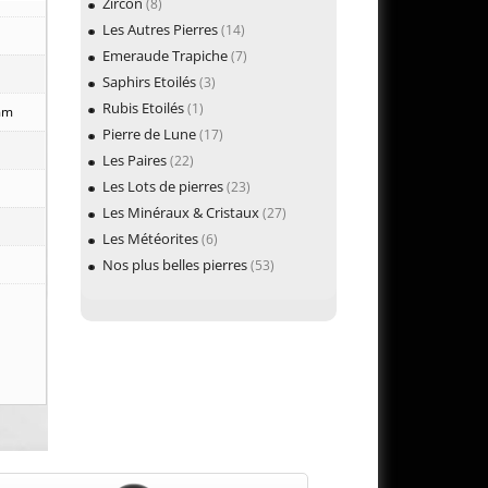
Zircon
(8)
Les Autres Pierres
(14)
Emeraude Trapiche
(7)
Saphirs Etoilés
(3)
Rubis Etoilés
(1)
 mm
Pierre de Lune
(17)
Les Paires
(22)
Les Lots de pierres
(23)
Les Minéraux & Cristaux
(27)
Les Météorites
(6)
Nos plus belles pierres
(53)