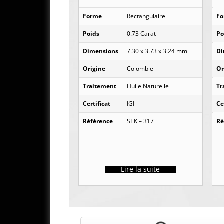
Forme
Rectangulaire
F
Poids
0.73 Carat
Po
Dimensions
7.30 x 3.73 x 3.24 mm
Di
Origine
Colombie
Or
Traitement
Huile Naturelle
Tr
Certificat
IGI
Ce
Référence
STK – 317
Ré
Lire la suite