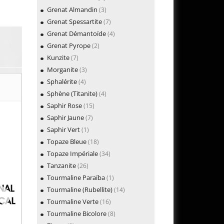
Grenat Almandin
(3)
Grenat Spessartite
(7)
Grenat Démantoïde
(4)
Grenat Pyrope
(2)
Kunzite
(7)
Morganite
(3)
Sphalérite
(4)
Sphène (Titanite)
(4)
Saphir Rose
(15)
Saphir Jaune
(7)
Saphir Vert
(1)
Topaze Bleue
(18)
Topaze Impériale
(34)
Tanzanite
(26)
Tourmaline Paraïba
(1)
Tourmaline (Rubellite)
(14)
Tourmaline Verte
(16)
Tourmaline Bicolore
(8)