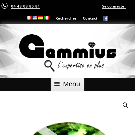
04 48 08 85 81
Se connecter
Rechercher
Contact
Aller
Menu
au
contenu