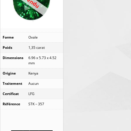
Vendu
Forme
Ovale
Poids
1,35 carat
Dimensions
6.96 x 5.73 x 4.52
mm
Origine
Kenya
Traitement
Aucun
Certificat
LFG
Référence
STK – 357