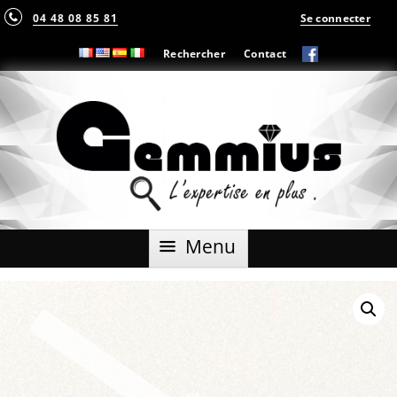
04 48 08 85 81
Se connecter
Rechercher
Contact
Aller
Menu
au
contenu